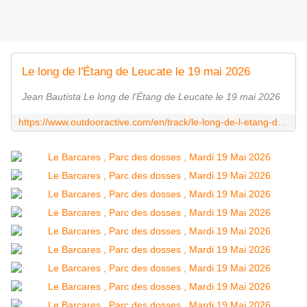
Le long de l'Étang de Leucate le 19 mai 2026
Jean Bautista Le long de l'Étang de Leucate le 19 mai 2026
https://www.outdooractive.com/en/track/le-long-de-l-etang-de-leucate-le-19-mai-2026/341595169/?utm_source=shorturl&utm_medium=social&utm_campaign=user-shared-social-content