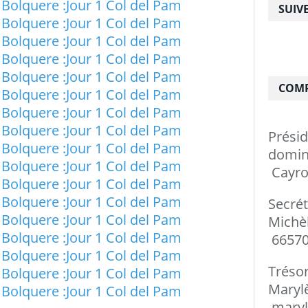
SUIV
COMP
Prési
do
Cayro
Secré
Mi
66570
Tréso
Ma
maryl