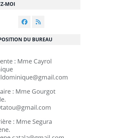
EZ-MOI
OSITION DU BUREAU
dente : Mme Cayrol
minique
ldominique@gmail.com
taire : Mme Gourgot
chèle.
tatou@gmail.com
rière : Mme Segura
rylène.
ene.catala@gmail.com