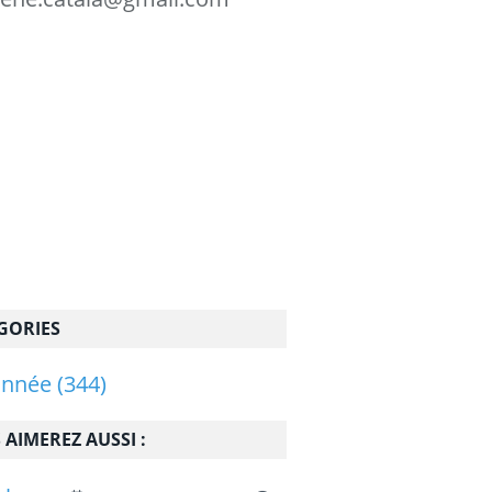
GORIES
onnée
(344)
 AIMEREZ AUSSI :