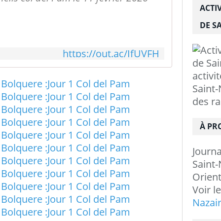
ACTI
DE SA
https://out.ac/IfUVFH
activi
Saint-
des r
À PR
Journ
Saint-
Orient
Voir l
Nazai