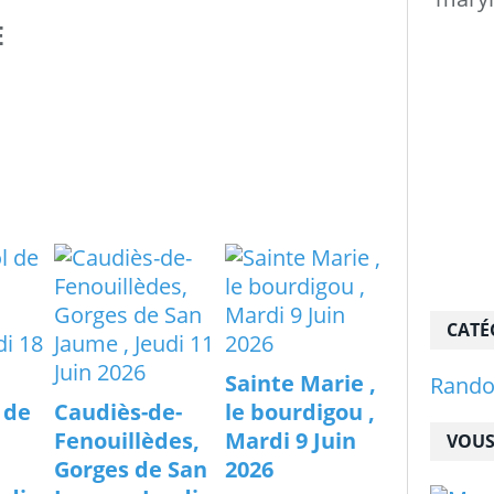
E
CATÉ
Sainte Marie ,
Rand
l de
Caudiès-de-
le bourdigou ,
Fenouillèdes,
Mardi 9 Juin
VOUS
Gorges de San
2026