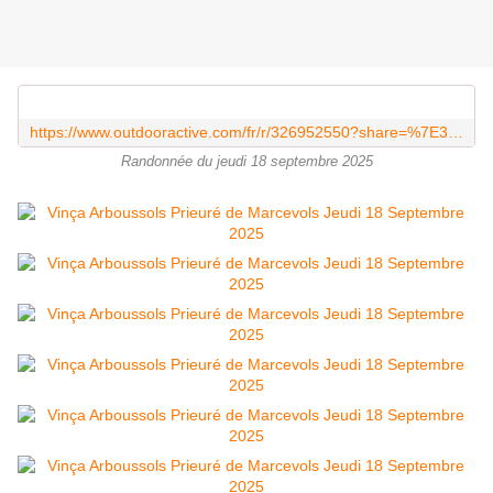
https://www.outdooractive.com/fr/r/326952550?share=%7E3zkakaxv%244ossnguc&utm_source=unknown&utm_medium=social&utm_campaign=user-shared-social-content
Randonnée du jeudi 18 septembre 2025