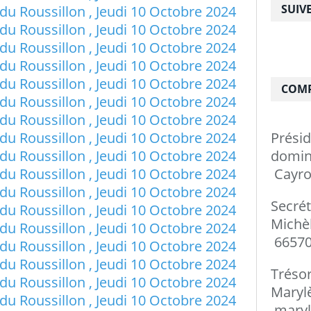
SUIV
COMP
Prési
do
Cayro
Secré
Mi
66570
Tréso
Ma
maryl