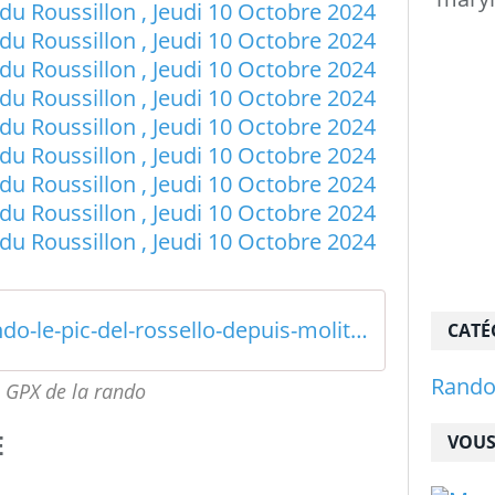
visorando-le-pic-del-rossello-depuis-molitg-les-bains
CATÉ
Rand
 GPX de la rando
E
VOUS