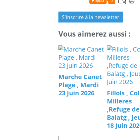
Repost
0
S'inscrire à la newsletter
Vous aimerez aussi :
Marche Canet
Plage , Mardi
23 Juin 2026
Fillols , Co
Milleres
,Refuge de
Balatg , Je
18 Juin 202