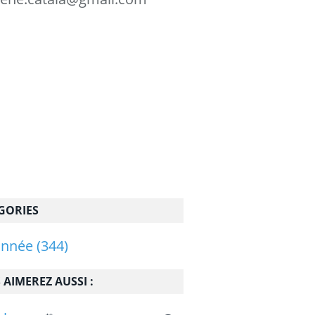
GORIES
onnée
(344)
 AIMEREZ AUSSI :