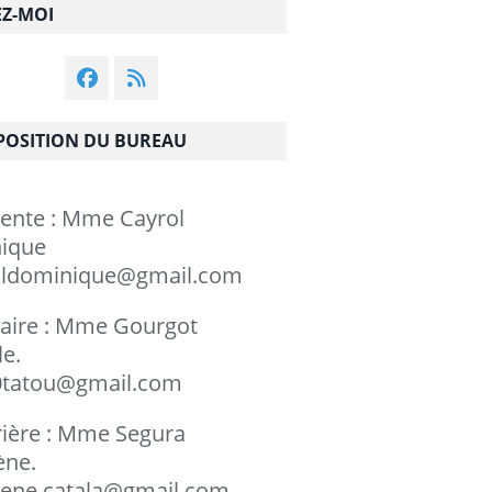
EZ-MOI
OSITION DU BUREAU
dente : Mme Cayrol
minique
ldominique@gmail.com
taire : Mme Gourgot
chèle.
tatou@gmail.com
rière : Mme Segura
rylène.
ene.catala@gmail.com