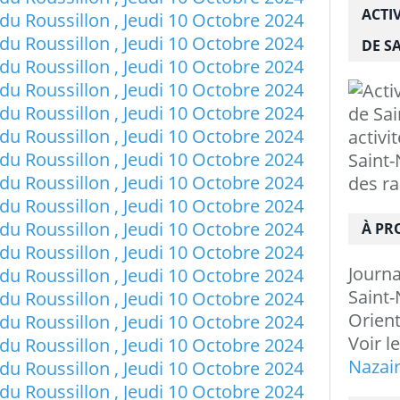
ACTI
DE SA
activi
Saint-
des r
À PR
Journ
Saint-
Orient
Voir l
Nazai