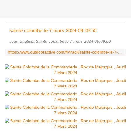
sainte colombe le 7 mars 2024 09:09:50
Jean Bautista Sainte colombe le 7 mars 2024 09:09:50
https://www.outdooractive.com/fr/track/sainte-colombe-le-7-mars-2024-09-09-50/288089637/?utm_source=unknown&utm_medium=social&utm_campaign=user-shared-social-content