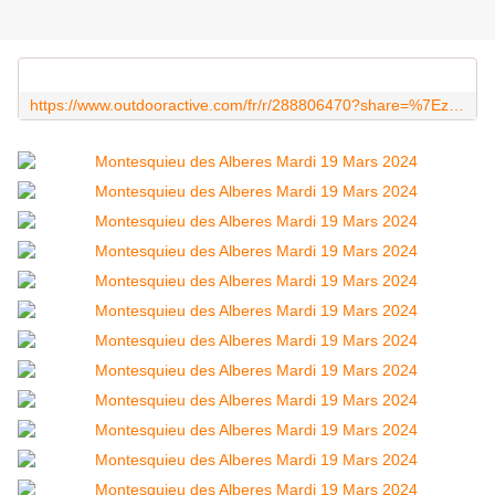
https://www.outdooractive.com/fr/r/288806470?share=%7Ezymrsjtx%244ossw9av&utm_source=unknown&utm_medium=social&utm_campaign=user-shared-social-content