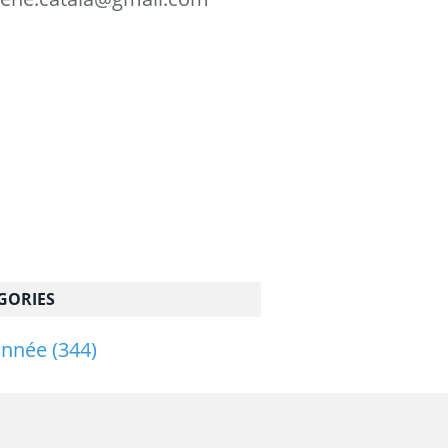
GORIES
onnée
(344)