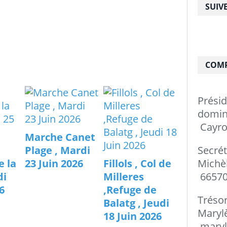
SUIV
COMP
Prési
do
Cayro
Marche Canet
Secré
Plage , Mardi
Mi
e la
23 Juin 2026
Fillols , Col de
66570
di
Milleres
6
,Refuge de
Tréso
Balatg , Jeudi
Ma
18 Juin 2026
maryl