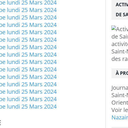
ACTI
DE SA
activi
Saint-
des r
À PR
Journ
Saint-
Orient
Voir l
Nazai
E