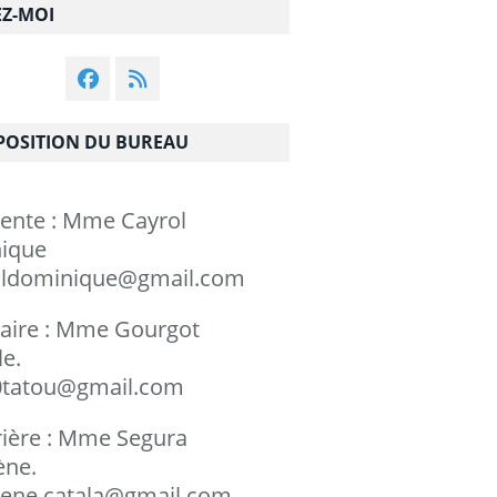
EZ-MOI
OSITION DU BUREAU
dente : Mme Cayrol
minique
ldominique@gmail.com
taire : Mme Gourgot
chèle.
tatou@gmail.com
rière : Mme Segura
rylène.
ene.catala@gmail.com