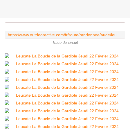
https://www.outdooractive.com/fr/route/randonnee/aude/leucate-marche-a-pied-modifie/287389627/?share=%7Ezy7aijbc%244ossogom
Trace du circuit