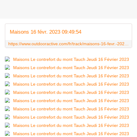
Maisons 16 févr. 2023 09:49:54
https://www.outdooractive.com/fr/track/maisons-16-fevr.-2023-09-49-54/260750471/?share=%7Ezvafpeia%244ossihj9