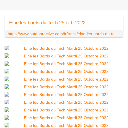
Elne les bords du Tech 25 oct. 2022
https://www.outdooractive.com/fr/track/elne-les-bords-du-tech-25-oct.-2022/255304660/?share=%7Ezujegeox%244ossyugw