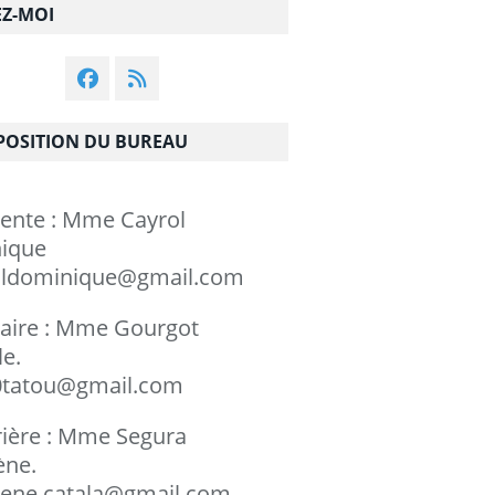
EZ-MOI
OSITION DU BUREAU
dente : Mme Cayrol
minique
ldominique@gmail.com
taire : Mme Gourgot
chèle.
tatou@gmail.com
rière : Mme Segura
rylène.
ene.catala@gmail.com