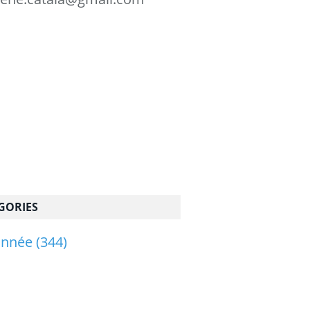
GORIES
onnée
(344)