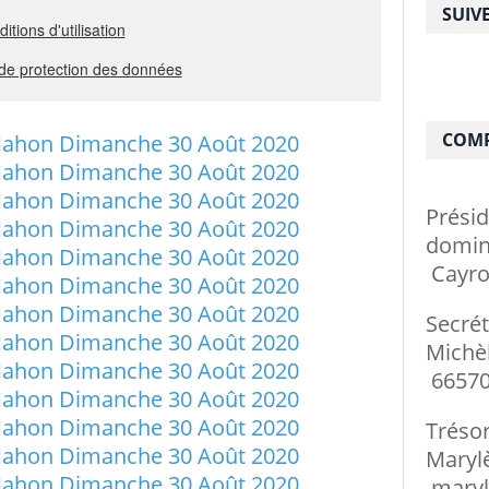
SUIV
COMP
Prési
do
Cayro
Secré
Mi
66570
Tréso
Ma
maryl