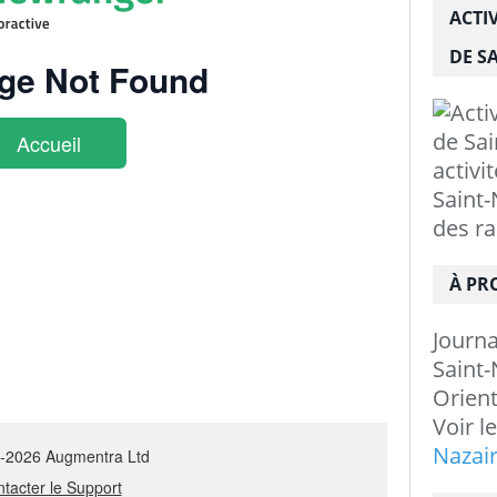
ACTI
DE SA
activi
Saint-
des r
À PR
Journ
Saint-
Orient
Voir l
Nazai