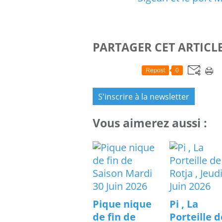
PARTAGER CET ARTICL
Repost
0
S'inscrire à la newsletter
Vous aimerez aussi :
Pique nique
Pi , La
de fin de
Porteille d