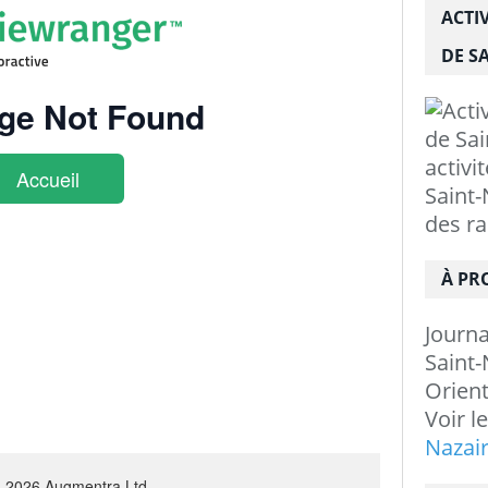
ACTI
DE SA
activi
Saint-
des r
À PR
Journ
Saint-
Orient
Voir l
Nazai