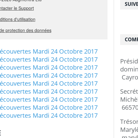
SUIV
COMP
Prési
do
Cayro
Secré
Mi
66570
Tréso
Ma
E
maryl