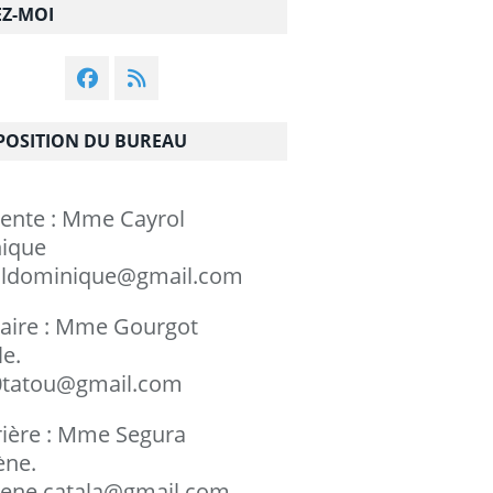
EZ-MOI
OSITION DU BUREAU
dente : Mme Cayrol
minique
ldominique@gmail.com
taire : Mme Gourgot
chèle.
tatou@gmail.com
rière : Mme Segura
rylène.
ene.catala@gmail.com