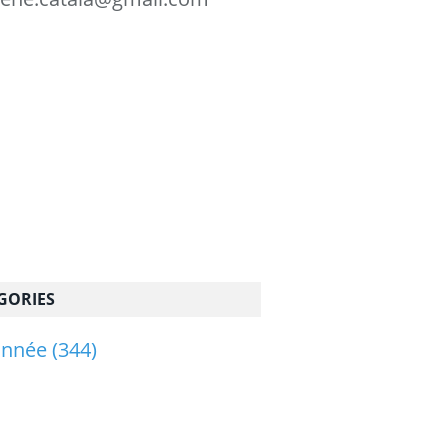
GORIES
onnée
(344)