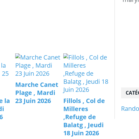
Marche Canet
Plage , Mardi
CATÉ
e la
23 Juin 2026
Fillols , Col de
Rand
di
Milleres
6
,Refuge de
Balatg , Jeudi
18 Juin 2026