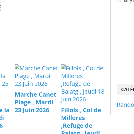
E
CATÉ
Marche Canet
Plage , Mardi
Rand
e la
23 Juin 2026
Fillols , Col de
di
Milleres
6
,Refuge de
Balatg , Jeudi