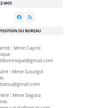
EZ-MOI
OSITION DU BUREAU
dente : Mme Cayrol
minique
ldominique@gmail.com
taire : Mme Gourgot
chèle.
tatou@gmail.com
rière : Mme Segura
rylène.
ene.catala@gmail.com