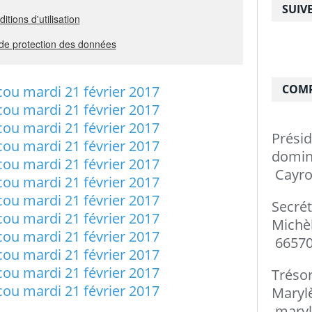
SUIV
COMP
Prési
do
Cayro
Secré
Mi
66570
Tréso
Ma
maryl