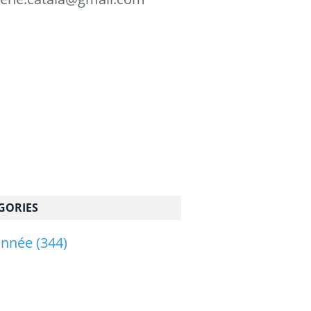
GORIES
onnée
(344)