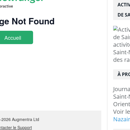
ACTI
DE SA
activi
Saint-
des r
À PR
Journ
Saint-
Orient
Voir l
Nazai