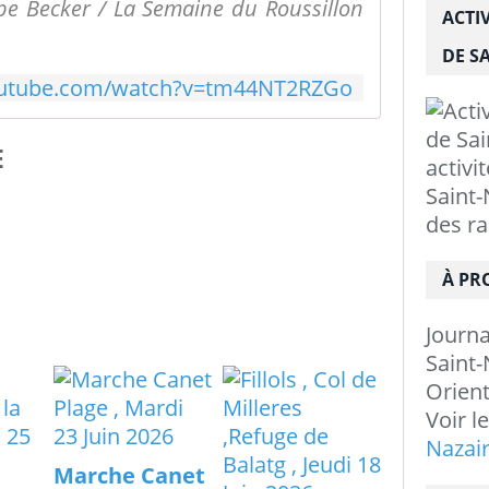
pe Becker / La Semaine du Roussillon
ACTI
DE SA
outube.com/watch?v=tm44NT2RZGo
E
activi
Saint-
des r
À PR
Journ
Saint-
Orient
Voir l
Nazai
Marche Canet