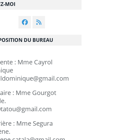
EZ-MOI
OSITION DU BUREAU
dente : Mme Cayrol
minique
ldominique@gmail.com
taire : Mme Gourgot
chèle.
tatou@gmail.com
rière : Mme Segura
rylène.
ene.catala@gmail.com