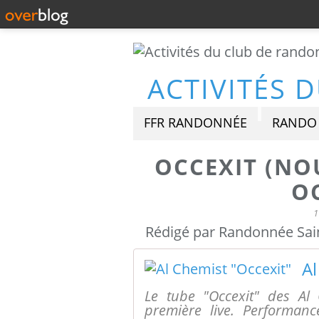
FFR RANDONNÉE
RANDO 
OCCEXIT (NO
O
1
Rédigé par Randonnée Sain
Al
Le tube "Occexit" des Al 
première live. Performan