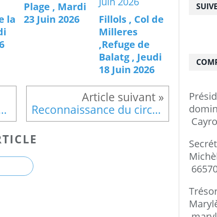
Plage , Mardi
SUIV
e la
23 Juin 2026
Fillols , Col de
di
Milleres
6
,Refuge de
Balatg , Jeudi
COMP
18 Juin 2026
Prési
 fin de saison 9juillet 2016
Reconnaissance du circuit Jujols 17 juillet 2016 IBP=71
do
Cayro
TICLE
Secré
Mi
66570
Tréso
Ma
maryl