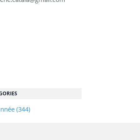
GORIES
onnée
(344)