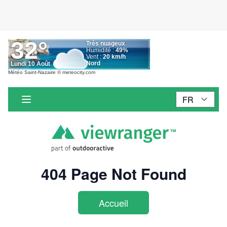
Météo Saint-Nazaire
© meteocity.com