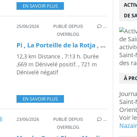
ACTI
EN SAVOIR PLUS
DE SA
25/06/2026
PUBLIÉ DEPUIS
…
OVERBLOG
Pi , La Porteille de la Rotja , Jeudi 25 Juin 2026
activi
Saint-
12,3 km Distance , 7:13 h. Durée
des r
,669 m Dénivelé positif. , 721 m
Dénivelé négatif
À PR
Journ
EN SAVOIR PLUS
Saint-
Orient
Voir l
23/06/2026
PUBLIÉ DEPUIS
…
Nazai
OVERBLOG