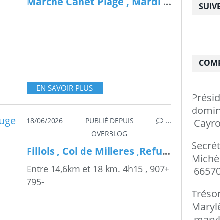
Marche Canet Plage , Mardi 23 Juin 2026
SUIV
COMP
EN SAVOIR PLUS
Prési
do
18/06/2026
PUBLIÉ DEPUIS
…
Cayro
OVERBLOG
Secré
Fillols , Col de Milleres ,Refuge de Balatg , Jeudi 18 Juin 2026
Mi
Entre 14,6km et 18 km. 4h15 , 907+
66570
795-
Tréso
Ma
maryl