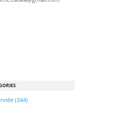
GORIES
onnée
(344)